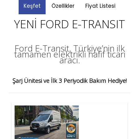
Keşfet
Özellikler
Fiyat Listesi
YENİ FORD E-TRANSIT
Ford E-Transit, Türkiye’nin ilk
tamamen elektrikli hafif ticari
aracı.
Şarj Ünitesi ve İlk 3 Periyodik Bakım Hediye!