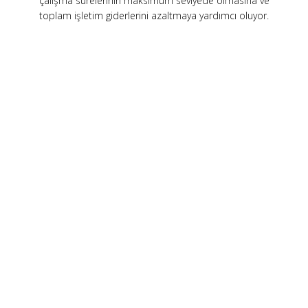
çalışma sürelerinin maksimum seviyede olmasına ve
toplam işletim giderlerini azaltmaya yardımcı oluyor.