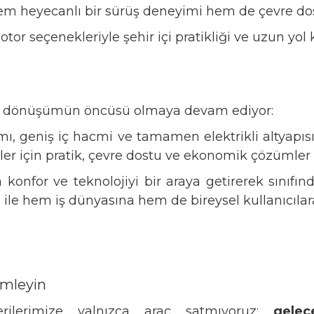
hem heyecanlı bir sürüş deneyimi hem de çevre dos
 motor seçenekleriyle şehir içi pratikliği ve uzun yo
ikli dönüşümün öncüsü olmaya devam ediyor:
ı, geniş iç hacmi ve tamamen elektrikli altyapısıy
ler için pratik, çevre dostu ve ekonomik çözümler
da konfor ve teknolojiyi bir araya getirerek sınıfın
 ile hem iş dünyasına hem de bireysel kullanıcılara
imleyin
rilerimize yalnızca araç satmıyoruz;
gelec