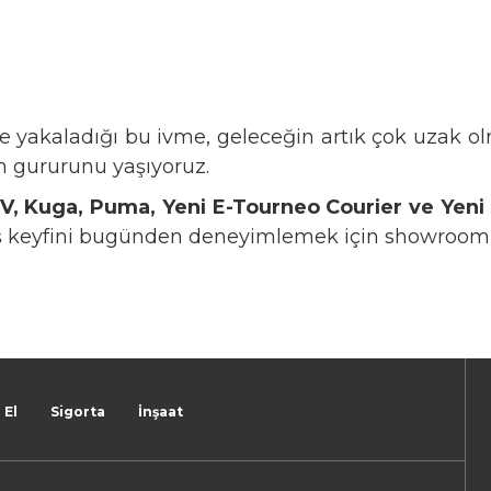
nde yakaladığı bu ivme, geleceğin artık çok uzak o
n gururunu yaşıyoruz.
EV, Kuga, Puma, Yeni E-Tourneo Courier ve Yen
ş keyfini bugünden deneyimlemek için showroomla
 El
Sigorta
İnşaat