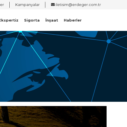
er
Kampanyalar
iletisim@erdeger.com.tr
Ekspertiz
Sigorta
İnşaat
Haberler