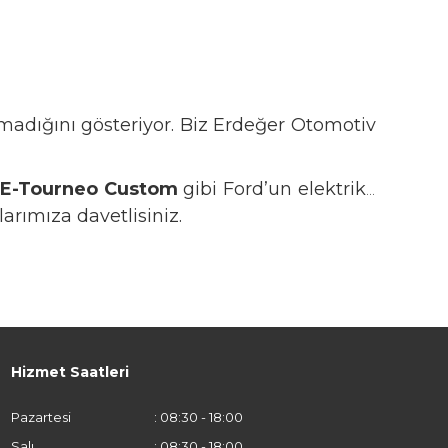
lmadığını gösteriyor. Biz Erdeğer Otomotiv
i E-Tourneo Custom
gibi Ford’un elektrikli
rımıza davetlisiniz.
Hizmet Saatleri
Pazartesi
: 08:30 - 18:00
Salı
: 08:30 - 18:00