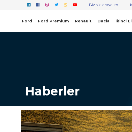
Biz sizi arayalım
Ford
Ford Premium
Renault
Dacia
İkinci El
Haberler