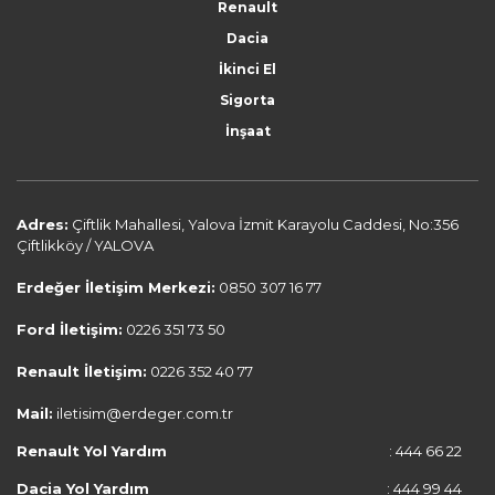
Renault
Dacia
İkinci El
Sigorta
İnşaat
Adres:
Çiftlik Mahallesi, Yalova İzmit Karayolu Caddesi, No:356
Çiftlikköy / YALOVA
Erdeğer İletişim Merkezi:
0850 307 16 77
Ford İletişim:
0226 351 73 50
Renault İletişim:
0226 352 40 77
Mail:
iletisim@erdeger.com.tr
Renault Yol Yardım
: 444 66 22
Dacia Yol Yardım
: 444 99 44