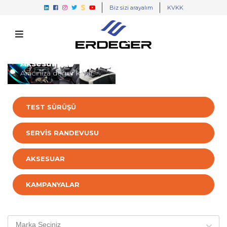
Biz sizi arayalım
KVKK
Aksesuarlar
Aracınıza değer katar.
TEST SÜRÜŞÜ
SERVİS RANDEVUSU
AKSESUAR
KAMPANYALAR