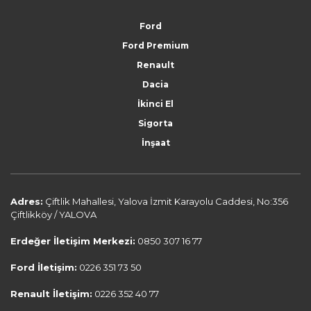
Ford
Ford Premium
Renault
Dacia
İkinci El
Sigorta
İnşaat
Adres:
Çiftlik Mahallesi, Yalova İzmit Karayolu Caddesi, No:356
Çiftlikköy / YALOVA
Erdeğer İletişim Merkezi:
0850 307 16 77
Ford İletişim:
0226 351 73 50
Renault İletişim:
0226 352 40 77