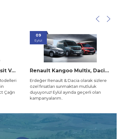
28
Nisan
Renault Kangoo Multix, Dacia Sandero Stepway ve Renault Master’da Büyük Kampanya
 Dacia olarak sizlere
Renault’un sevilen modellerinde Ö
unmaktan mutluluk
muafiyeti avantajı Erdeğer Renault
ayında geçerli olan
sizleri bekliyor! Duster, Megane S
ve Clio modellerind..