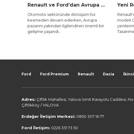
Renault ve Ford’dan Avrupa Pazarı İçin Stratejik Ortaklık
e dönüşüm hız
Renault’nun B segmentindeki efsan
erken, Avrupa
modeli Clio, altıncı nesliyle tamam
lendiren önemli bir
yenilenmiş haliyle karşımıza çıkıyor.
Tasarımından motor se&cc..
Ford
Ford Premium
Renault
Dacia
İkinci
Adres:
Çiftlik Mahallesi, Yalova İzmit Karayolu Caddesi, No
Çiftlikköy / YALOVA
Erdeğer İletişim Merkezi:
0850 307 16 77
Ford İletişim:
0226 351 73 50