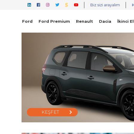
Biz sizi arayalım
Ford
Ford Premium
Renault
Dacia
İkinci El
KEŞFET