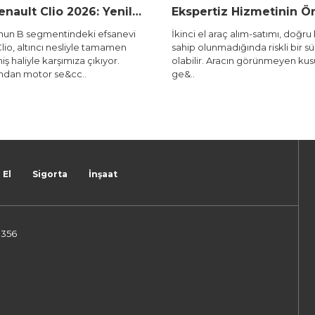
Yeni Renault Clio 2026: Yenilenen Tasarım, Hibrit Güç ve Gelişmiş Teknolojiyle Erdeğer Renault’da!
Ekspertiz Hizmetinin Önemi: Güvenli Araç Alımının Temel Taşı
evi
İkinci el araç alım-satımı, doğru bilgiye
1. Elektrikli
en
sahip olunmadığında riskli bir süreç
araç kaskosu
olabilir. Aracın görünmeyen kusurları,
kapsamadığı 
ge&..
 El
Sigorta
İnşaat
:356