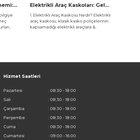
Elektrikli Araç Kaskoları: Geleceğin Otomobilleri İçin Yeni Nesil Güvence
 Araç Kaskosu Nedir? Elektrikli
Ford Erdeğer Yalova, 20 Eyl
, klasik kasko poliçelerinin
otomotiv dünyasının nabzını
elektrikli araçlara &..
unutulmaz bir etkinliğe ev sah
Castrol Ford ..
Hizmet Saatleri
Pazartesi
: 08:30 - 18:00
Salı
: 08:30 - 18:00
Çarşamba
: 08:30 - 18:00
Perşembe
: 08:30 - 18:00
Cuma
: 08:30 - 18:00
Cumartesi
: 09:00 - 16:00