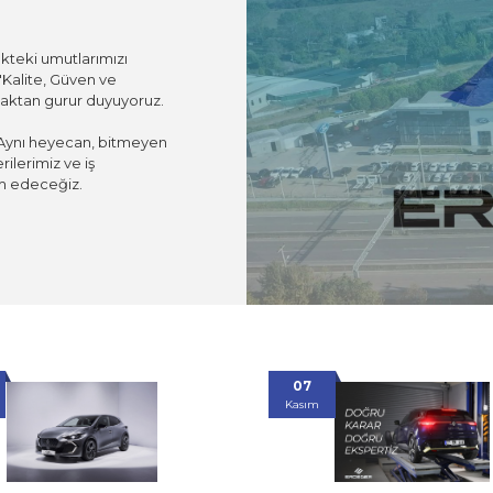
kteki umutlarımızı
"Kalite, Güven ve
maktan gurur duyuyoruz.
. Aynı heyecan, bitmeyen
ilerimiz ve iş
am edeceğiz.
07
21
Kasım
Ekim