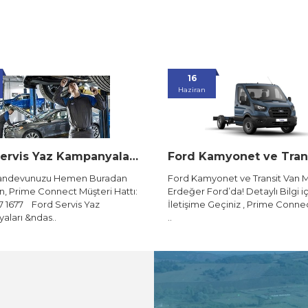
16
09
Haziran
Eylül
Ford Kamyonet ve Transit Van Modelleri Erdeğer Ford’da!
Ford Kamyonet ve Transit Van Modelleri
Erdeğer Renault &
Erdeğer Ford’da! Detaylı Bilgi için
özel fırsatları s
İletişime Geçiniz , Prime Connect Çağrı
duyuyoruz! Eylül 
..
kampanyalarım..