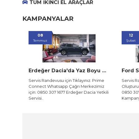
TÜM İKİNCİ EL ARAÇLAR
KAMPANYALAR
12
Şubat
Erdeğer Dacia'da Yaz Boyu Bakım Fırsatları
Ford Servis Yaz Kampanyaları – Erdeğer Ford Yetkili Servis
nız. Prime
Servis Randevunuzu Hemen Buradan
rkezimiz
Oluşturun, Prime Connect Müşteri Hattı:
acia Yetkili
0850 307 1677 Ford Servis Yaz
Kampanyaları &ndas..