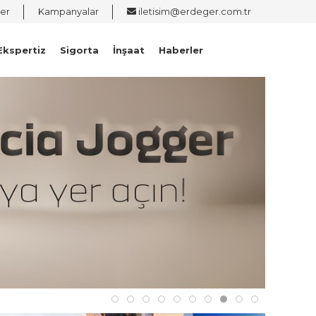
er
Kampanyalar
iletisim@erdeger.com.tr
Ekspertiz
Sigorta
İnşaat
Haberler
KEŞFET