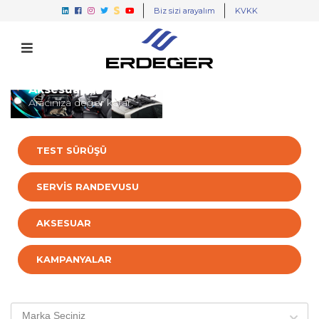
Biz sizi arayalım
KVKK
Aksesuarlar
Aracınıza değer katar.
TEST SÜRÜŞÜ
SERVİS RANDEVUSU
AKSESUAR
KAMPANYALAR