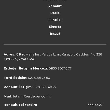
Renault
Dacia
İkinci El
Sigorta
İnşaat
Adres:
Çiftlik Mahallesi, Yalova İzmit Karayolu Caddesi, No:356
Çiftlikköy / YALOVA
Erdeğer İletişim Merkezi:
0850 307 16 77
Ford İletişim:
0226 351 73 50
Renault İletişim:
0226 352 40 77
Mail:
iletisim@erdeger.com.tr
Renault Yol Yardım
: 444 66 22