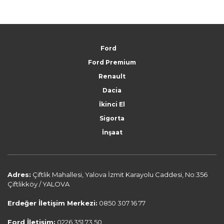
Ford
Ford Premium
Renault
Dacia
İkinci El
Sigorta
İnşaat
Adres:
Çiftlik Mahallesi, Yalova İzmit Karayolu Caddesi, No:356
Çiftlikköy / YALOVA
Erdeğer İletişim Merkezi:
0850 307 16 77
Ford İletişim:
0226 351 73 50