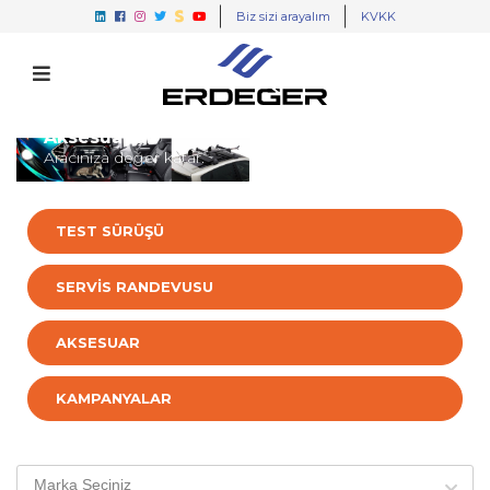
Biz sizi arayalım
KVKK
Aksesuarlar
Aracınıza değer katar.
TEST SÜRÜŞÜ
SERVİS RANDEVUSU
AKSESUAR
KAMPANYALAR