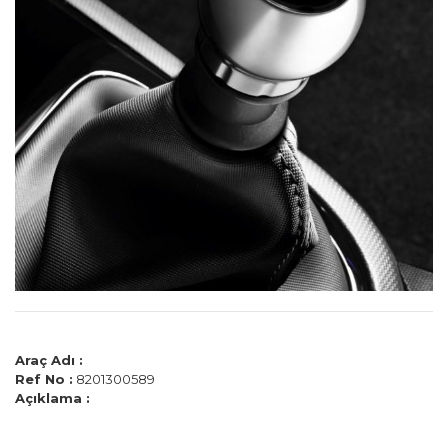
Araç Adı :
Ref No :
8201300589
Açıklama :