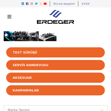
Biz sizi arayalım
KVKK
Aksesuarlar
Aracınıza değer katar.
TEST SÜRÜŞÜ
SERVİS RANDEVUSU
AKSESUAR
KAMPANYALAR