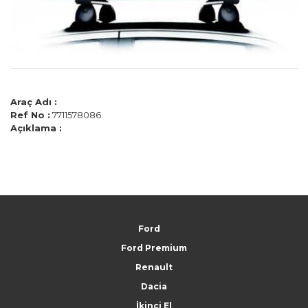
Araç Adı :
Ref No :
7711578086
Açıklama :
Ford
Ford Premium
Renault
Dacia
İkinci El