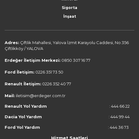
Sigorta
İnşaat
Adres:
Çiftlik Mahallesi, Yalova İzmit Karayolu Caddesi, No:356
Çiftlikköy / YALOVA
Erdeğer İletişim Merkezi:
0850 307 16 77
Ford İletişim:
0226 351 73 50
Renault İletişim:
0226 352 40 77
Mail:
iletisim@erdeger.com.tr
Renault Yol Yardım
: 444 66 22
Dacia Yol Yardım
: 444 99 44
Ford Yol Yardım
: 444 36 73
Hizmet Saatleri