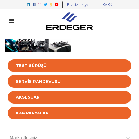
Biz sizi arayalım
KVKK
Aksesuarlar
Aracınıza değer katar.
TEST SÜRÜŞÜ
SERVİS RANDEVUSU
AKSESUAR
KAMPANYALAR