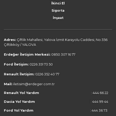
İkinci El
Sigorta
İnşaat
Adres:
Çiftlik Mahallesi, Yalova İzmit Karayolu Caddesi, No:356
Çiftlikköy / YALOVA
Erdeğer İletişim Merkezi:
0850 307 16 77
Ford İletişim:
0226 351 73 50
Renault İletişim:
0226 352 40 77
Mail:
iletisim@erdeger.com.tr
Renault Yol Yardım
: 444 66 22
Dacia Yol Yardım
: 444 99 44
Ford Yol Yardım
: 444 36 73