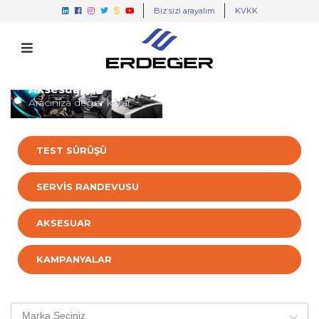
Biz sizi arayalım
KVKK
Aksesuarlar
Aracınıza değer katar.
TEST SÜRÜŞÜ
SERVİS RANDEVUSU
AKSESUAR
KAMPANYALAR