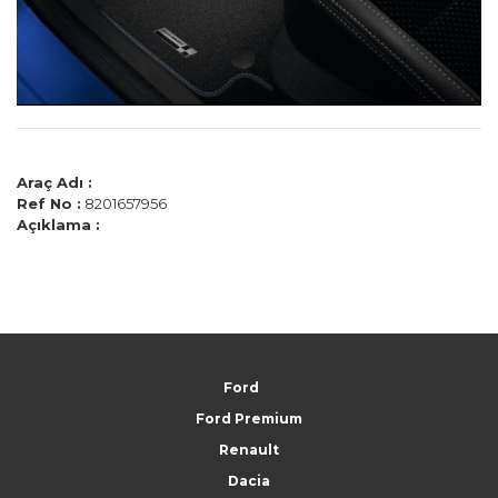
Araç Adı :
Ref No :
8201657956
Açıklama :
Ford
Ford Premium
Renault
Dacia