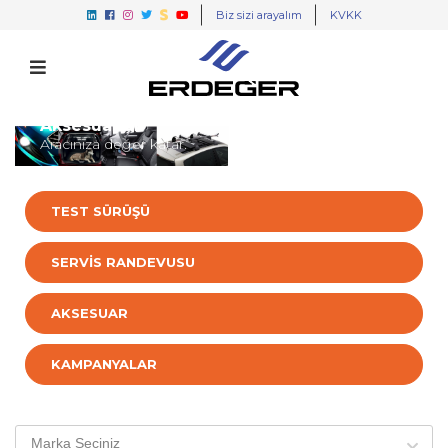
Biz sizi arayalım
KVKK
Aksesuarlar
Aracınıza değer katar.
TEST SÜRÜŞÜ
SERVİS RANDEVUSU
AKSESUAR
KAMPANYALAR