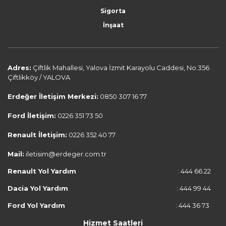
Sigorta
İnşaat
Adres:
Çiftlik Mahallesi, Yalova İzmit Karayolu Caddesi, No:356
Çiftlikköy / YALOVA
Erdeğer İletişim Merkezi:
0850 307 16 77
Ford İletişim:
0226 351 73 50
Renault İletişim:
0226 352 40 77
Mail:
iletisim@erdeger.com.tr
Renault Yol Yardım
: 444 66 22
Dacia Yol Yardım
: 444 99 44
Ford Yol Yardım
: 444 36 73
Hizmet Saatleri