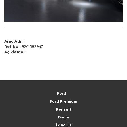
Araç Adı :
Ref No :
8201583947
Açıklama :
Ford
Ford Premium
Renault
Dacia
İkinci El