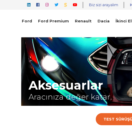
Biz sizi arayalım
Ford
Ford Premium
Renault
Dacia
İkinci El
Aksesuarlar
Aracınıza değer katar.
TEST SÜRÜŞ