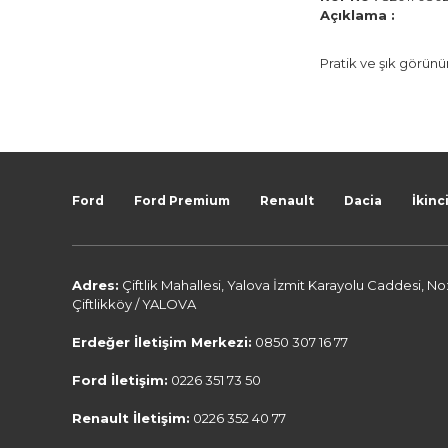
Açıklama :
Pratik ve şık görün
Ford
Ford Premium
Renault
Dacia
İkinci
Adres:
Çiftlik Mahallesi, Yalova İzmit Karayolu Caddesi, No
Çiftlikköy / YALOVA
Erdeğer İletişim Merkezi:
0850 307 16 77
Ford İletişim:
0226 351 73 50
Renault İletişim:
0226 352 40 77