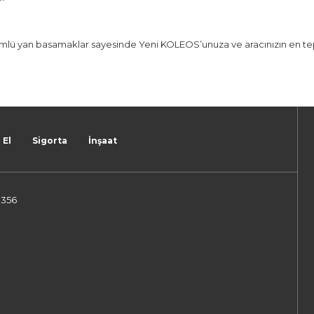
ümlü yan basamaklar sayesinde Yeni KOLEOS’unuza ve aracınızın en tepe
 El
Sigorta
İnşaat
:356