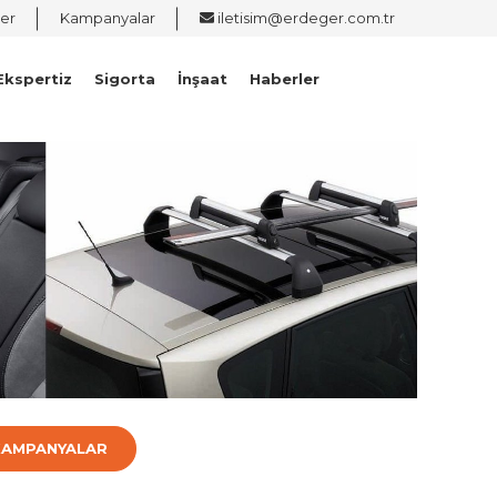
er
Kampanyalar
iletisim@erdeger.com.tr
Ekspertiz
Sigorta
İnşaat
Haberler
KAMPANYALAR