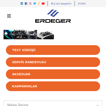
Biz sizi arayalım
KVKK
Aksesuarlar
Aracınıza değer katar.
TEST SÜRÜŞÜ
SERVİS RANDEVUSU
AKSESUAR
KAMPANYALAR