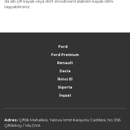
da altı çift kayak veya dört snowboard alabilen kayak rafını
taşıyabilirsiniz.
Ford
Ford Premium
Renault
Dacia
İkinci El
Sigorta
İnşaat
Adres:
Çiftlik Mahallesi, Yalova İzmit Karayolu Caddesi, No:356
Çiftlikköy / YALOVA